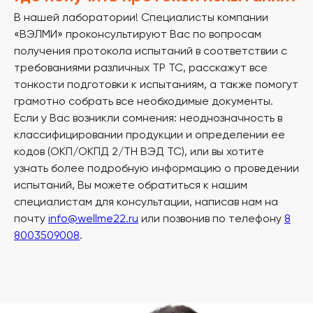
Форма отзыва согласия
В нашей лаборатории! Специалисты компании
Использование файлов cookie и сервиса веб-аналитики
«ВЭЛМИ» проконсультируют Вас по вопросам
получения протокола испытаний в соответствии с
требованиями различных ТР ТС, расскажут все
тонкости подготовки к испытаниям, а также помогут
грамотно собрать все необходимые документы.
Если у Вас возникли сомнения: неоднозначность в
классифицировании продукции и определении ее
кодов (ОКП/ОКПД 2/ТН ВЭД ТС), или вы хотите
узнать более подробную информацию о проведении
испытаний, Вы можете обратиться к нашим
специалистам для консультации, написав нам на
почту
info@wellme22.ru
или позвонив по телефону
8
8003509008
.