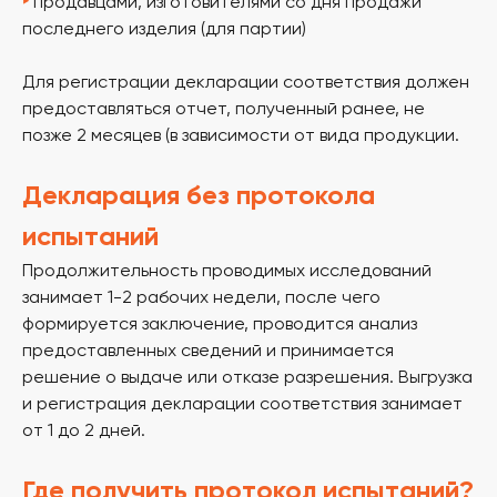
‣
продавцами, изготовителями со дня продажи
последнего изделия (для партии)
+7
Для регистрации декларации соответствия должен
предоставляться отчет, полученный ранее, не
Я согласен (на) с условиями
политики
конфиденциальности
и
обработку персональных
данных
позже 2 месяцев (в зависимости от вида продукции.
ОТПРАВИТЬ
Декларация без протокола
испытаний
Продолжительность проводимых исследований
занимает 1-2 рабочих недели, после чего
формируется заключение, проводится анализ
предоставленных сведений и принимается
решение о выдаче или отказе разрешения. Выгрузка
Главная
О компании
Услуги
Контакты
и регистрация декларации соответствия занимает
от 1 до 2 дней.
© ООО «ВЭЛМИ», 2025
Политика конфиденциальности
Согласие на обработку персональных данных
Где получить протокол испытаний?