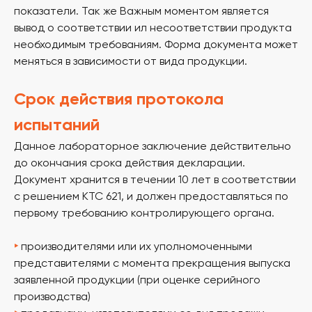
показатели. Так же Важным моментом является
вывод о соответствии ил несоответствии продукта
необходимым требованиям. Форма документа может
меняться в зависимости от вида продукции.
Срок действия протокола
испытаний
Данное лабораторное заключение действительно
до окончания срока действия декларации.
Документ хранится в течении 10 лет в соответствии
с решением КТС 621, и должен предоставляться по
Получите
бесплатную
первому требованию контролирующего органа.
консультацию
у наших
экспертов
‣
производителями или их уполномоченными
представителями с момента прекращения выпуска
наши эксперты подберут для вас наиболее
выгодный порядок сертификации, с учетом
заявленной продукции (при оценке серийного
особенностей вашей продукции.
производства)