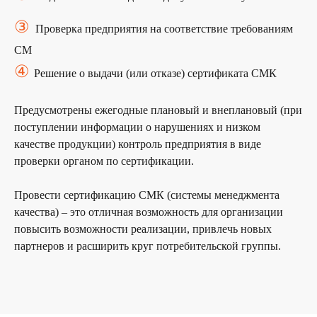
③
Проверка предприятия на соответствие требованиям
Получите
бесплатную
СМ
консультацию
у наших
④
экспертов
Решение о выдачи (или отказе) сертификата СМК
наши эксперты подберут для вас наиболее
выгодный порядок сертификации, с учетом
Предусмотрены ежегодные плановый и внеплановый (при
особенностей вашей продукции.
поступлении информации о нарушениях и низком
качестве продукции) контроль предприятия в виде
проверки органом по сертификации.
+7
Провести сертификацию СМК (системы менеджмента
Я согласен (на) с условиями
политики
качества) – это отличная возможность для организации
конфиденциальности
и
обработку персональных
данных
повысить возможности реализации, привлечь новых
партнеров и расширить круг потребительской группы.
ОТПРАВИТЬ