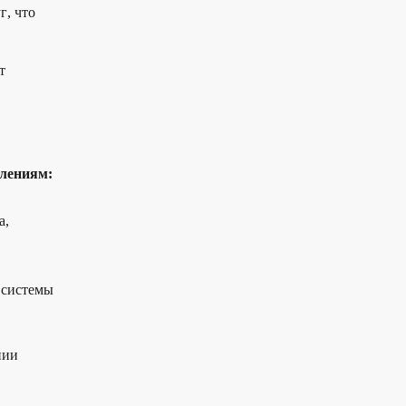
уг
, что
т
влениям:
а,
 системы
нии