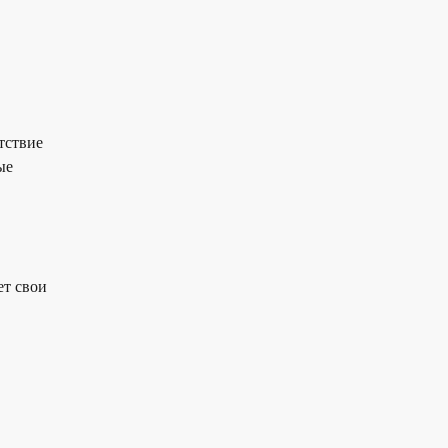
тствие
ые
ет свои