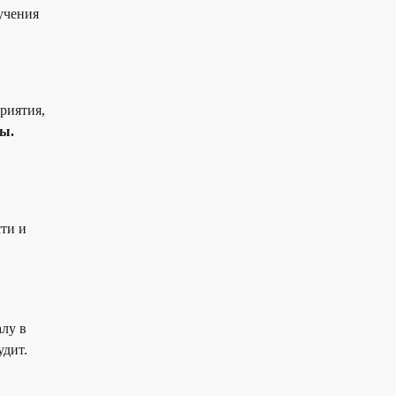
учения
риятия,
ры.
сти и
лу в
удит.