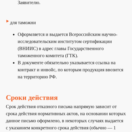
Заявителю.
‣
для таможни
Оформляется и выдается Всероссийским научно-
Получите
бесплатную
исследовательским институтом сертификации
консультацию
у наших
(ВНИИС) в адрес главы Государственного
экспертов
таможенного комитета (ГТК).
В документе обязательно указывается ссылка на
наши эксперты подберут для вас наиболее
выгодный порядок сертификации, с учетом
контракт и инвойс, по которым продукция ввозится
особенностей вашей продукции.
на территорию РФ.
Сроки действия
+7
Срок действия отказного письма напрямую зависит от
Я согласен (на) с условиями
политики
срока действия нормативных актов, на основании которых
конфиденциальности
и
обработку персональных
данных
данное письмо оформлено, в некоторых случаях выдается
с указанием конкретного срока действия (обычно — 1
ОТПРАВИТЬ