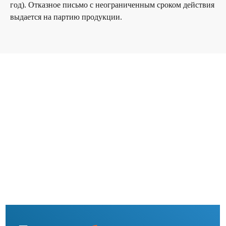
год). Отказное письмо с неограниченным сроком действия
выдается на партию продукции.
Главная
О компании
Услуги
Контакты
© ООО «ВЭЛМИ», 2025
Политика конфиденциальности
Согласие на обработку персональных данных
Форма отзыва согласия
Использование файлов cookie и сервиса веб-аналитики