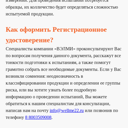
измерении. Для проведения испытаний потребуется
образцы, их колличество будет определяться сложностью
испытуемой продукции.
Главная
О компании
Услуги
Контакты
Как оформить Регистрационное
© ООО «ВЭЛМИ», 2025
Политика конфиденциальности
удостоверение?
Согласие на обработку персональных данных
Специалисты компании «ВЭЛМИ» проконсультируют Вас
Форма отзыва согласия
Использование файлов cookie и сервиса веб-аналитики
по вопросам получения данного документа, расскажут все
тонкости подготовки к испытаниям, а также помогут
грамотно собрать все необходимые документы. Если у Вас
возникли сомнения: неоднозначность в
классифицировании продукции и определении ее группы
риска, или вы хотите узнать более подробную
информацию о проведении испытаний, Вы можете
обратиться к нашим специалистам для консультации,
написав нам на почту
info@wellme22.ru
или позвонив по
телефону
8 8003509008
.