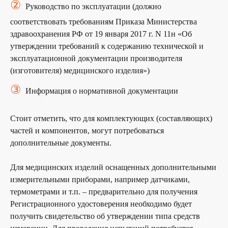
②
Руководство по эксплуатации (должно
Получите
бесплатную
консультацию
у наших
соответствовать требованиям Приказа Министерства
экспертов
здравоохранения РФ от 19 января 2017 г. N 11н «Об
утверждении требований к содержанию технической и
наши эксперты подберут для вас наиболее
эксплуатационной документации производителя
выгодный порядок сертификации, с учетом
особенностей вашей продукции.
(изготовителя) медицинского изделия»)
③
Информация о нормативной документации
+7
Стоит отметить, что для комплектующих (составляющих)
частей и компонентов, могут потребоваться
Я согласен (на) с условиями
политики
конфиденциальности
и
обработку персональных
дополнительные документы.
данных
ОТПРАВИТЬ
Для медицинских изделий оснащенных дополнительными
измерительными приборами, например датчиками,
термометрами и т.п. – предварительно для получения
Регистрационного удостоверения необходимо будет
получить свидетельство об утверждении типа средств