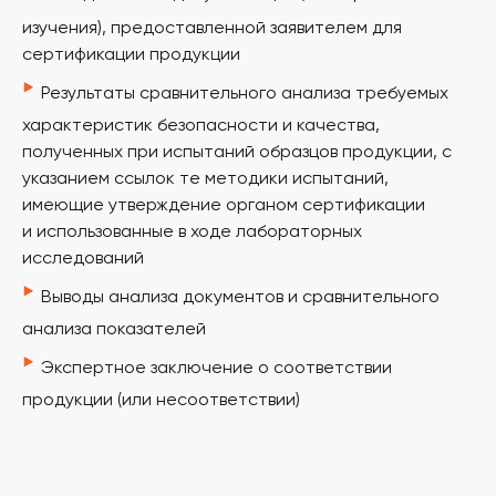
изучения), предоставленной заявителем для
сертификации продукции
Получите
бесплатную
‣
Результаты сравнительного анализа требуемых
консультацию
у наших
экспертов
характеристик безопасности и качества,
полученных при испытаний образцов продукции, с
наши эксперты подберут для вас наиболее
указанием ссылок те методики испытаний,
выгодный порядок сертификации, с учетом
особенностей вашей продукции.
имеющие утверждение органом сертификации
и использованные в ходе лабораторных
исследований
‣
Выводы анализа документов и сравнительного
+7
анализа показателей
Я согласен (на) с условиями
политики
конфиденциальности
и
обработку персональных
‣
данных
Экспертное заключение о соответствии
продукции (или несоответствии)
ОТПРАВИТЬ