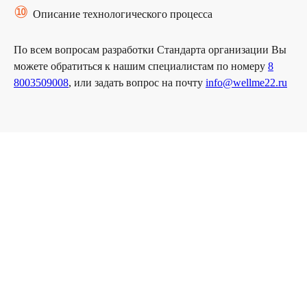
⑩
Описание технологического процесса
По всем вопросам разработки Стандарта организации Вы
+7
можете обратиться к нашим специалистам по номеру
8
Я согласен (на) с условиями
политики
8003509008
, или задать вопрос на почту
info@wellme22.ru
конфиденциальности
и
обработку персональных
данных
ОТПРАВИТЬ
Главная
О компании
Услуги
Контакты
© ООО «ВЭЛМИ», 2025
Политика конфиденциальности