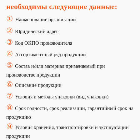
необходимы следующие данные:
①
Наименование организации
②
Юридический адрес
③
Код ОКПО производителя
④
Ассортиментный ряд продукции
⑤
Состав и/или материал применяемый при
производстве продукции
⑥
Описание продукции
⑦
Условия и методы упаковки (вид упаковки)
Получите
бесплатную
⑧
консультацию
у наших
Срок годности, срок реализации, гарантийный срок на
экспертов
продукцию
⑨
наши эксперты подберут для вас наиболее
Условия хранения, транспортировки и эксплуатации
выгодный порядок сертификации, с учетом
продукции
особенностей вашей продукции.