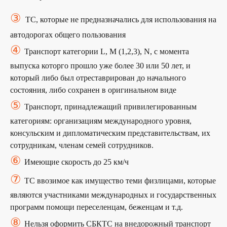
③
ТС, которые не предназначались для использования на
автодорогах общего пользования
④
Транспорт категории L, M (1,2,3), N, с момента
выпуска которго прошло уже более 30 или 50 лет, и
который либо был отреставрирован до начального
состояния, либо сохранен в оригинальном виде
⑤
Транспорт, принадлежащий привилегированным
категориям: организациям международного уровня,
консульским и дипломатическим представительствам, их
сотрудникам, членам семей сотрудников.
⑥
Имеющие скорость до 25 км/ч
⑦
ТС ввозимое как имущество теми физлицами, которые
являются участниками международных и государственных
программ помощи переселенцам, беженцам и т.д.
⑧
Нельзя оформить СБКТС на внедорожный транспорт