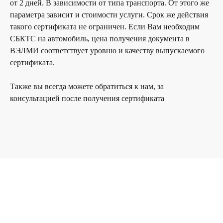
от 2 дней. В зависимости от типа транспорта. От этого же
параметра зависит и стоимости услуги. Срок же действия
такого сертификата не ограничен. Если Вам необходим
Главная
О компании
Услуги
Контакты
СБКТС на автомобиль, цена получения документа в
ВЭЛМИ соответствует уровню и качеству выпускаемого
© ООО «ВЭЛМИ», 2025
сертификата.
Политика конфиденциальности
Согласие на обработку персональных данных
Также вы всегда можете обратиться к нам, за
Форма отзыва согласия
консультацией после получения сертификата
Использование файлов cookie и сервиса веб-аналитики