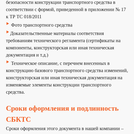
безопасности конструкции транспортного средства в
Получите
бесплатную
соответствии с формой, приведенной в приложении № 17
консультацию
у наших
к ТР ТС 018/2011
экспертов
‣
Фото транспортного средства
‣
наши эксперты подберут для вас наиболее
Доказательственные материалы соответствия
выгодный порядок сертификации, с учетом
требованиям технического регламента (сертификаты на
особенностей вашей продукции.
компоненты, конструкторская или иная техническая
документация и т.д.)
‣
Техническое описание, с перечнем внесенных в
конструкцию базового транспортного средства изменений,
+7
конструкторская или иная техническая документация на
Я согласен (на) с условиями
политики
изменяемые элементы конструкции транспортного
конфиденциальности
и
обработку персональных
данных
средства.
ОТПРАВИТЬ
Сроки оформления и подлинность
СБКТС
Сроки оформления этого документа в нашей компании –